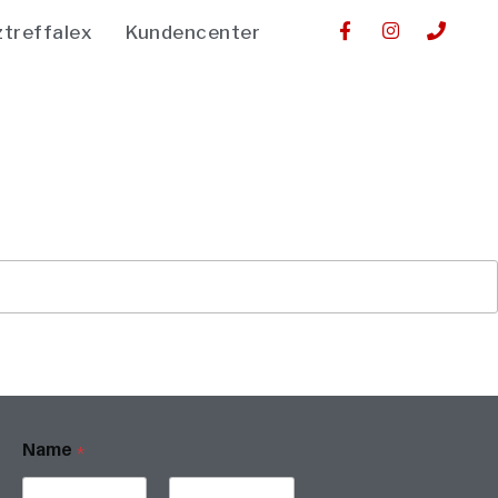
ztreffalex
Kundencenter
Name
*