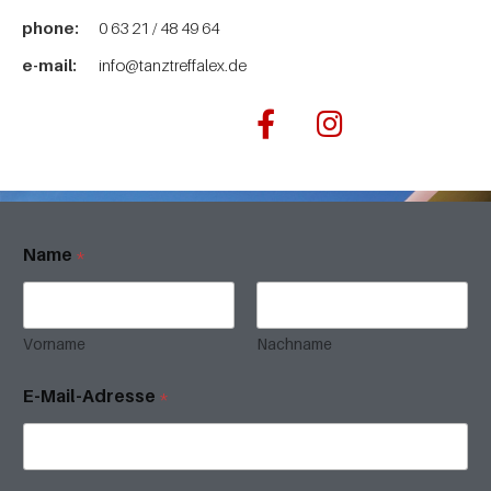
phone:
0 63 21 / 48 49 64
e-mail:
info@tanztreffalex.de
Name
*
Vorname
Nachname
E-Mail-Adresse
*