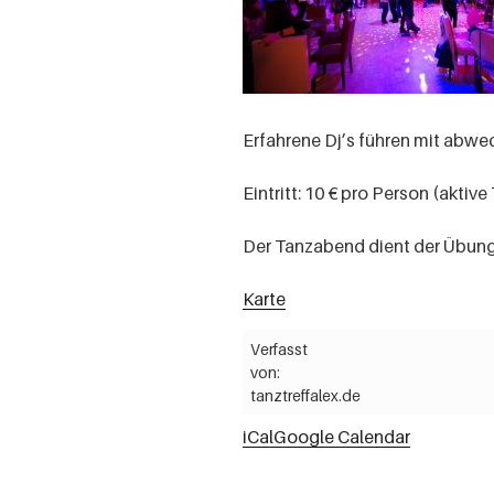
Erfahrene Dj’s führen mit abw
Eintritt: 10 € pro Person (aktiv
Der Tanzabend dient der Übung
Karte
Verfasst
von:
tanztreffalex.de
iCal
Google Calendar