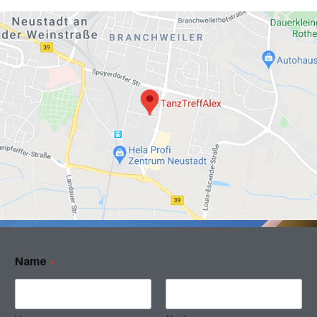
Name
*