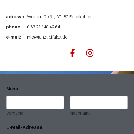
adresse:
Weinstraße 94, 67480 Edenkoben
phone:
0 63 21 / 48 49 64
e-mail:
info@tanztreffalex.de
Name
*
Vorname
Nachname
E-Mail-Adresse
*