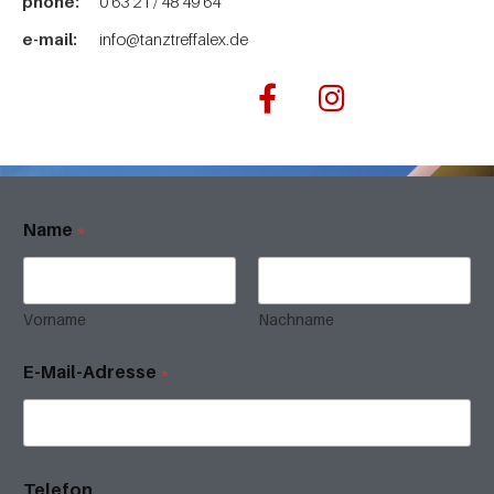
phone:
0 63 21 / 48 49 64
e-mail:
info@tanztreffalex.de
Name
*
Vorname
Nachname
E-Mail-Adresse
*
Telefon